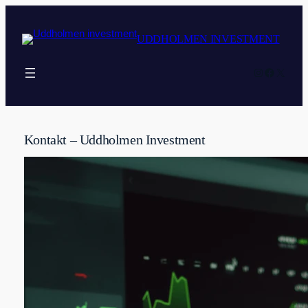
Hoppa
till
UDDHOLMEN INVESTMENT
innehåll
Instagram
Faceboo
X
Kontakt – Uddholmen Investment