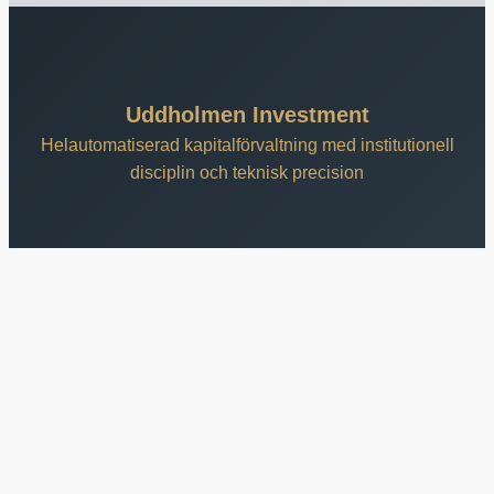
Uddholmen Investment
Helautomatiserad kapitalförvaltning med institutionell
disciplin och teknisk precision