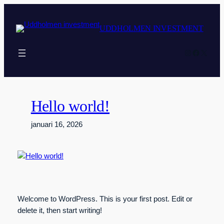
Hoppa
till
UDDHOLMEN INVESTMENT
innehåll
Instagram
Faceboo
X
Hello world!
januari 16, 2026
Welcome to WordPress. This is your first post. Edit or
delete it, then start writing!